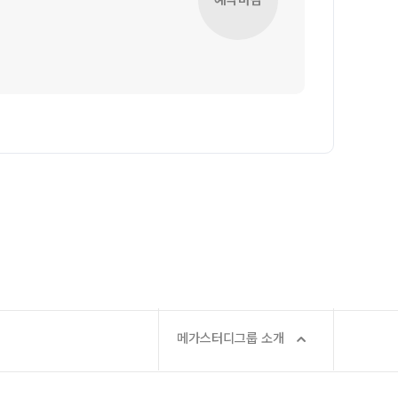
학습 콘텐츠 한눈에 보기
OMEGA 모의고사
전국 대단위 실전 모의고사
메가X대성 더 프리미엄 모의고사
ALPHA 모의고사
수학 아이젠
통합사회·과학 학평 대비
2026년 모의고사 일정
2026 수능 적중 문항
재원생 특별 혜택
메가패스 특별 지원
메가 스마트 리포트
실시간 질문답변 앱 QUBE
메가스터디그룹 소개