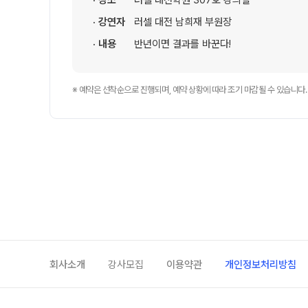
· 장소
러셀 대전학원 307호 강의실
자주 묻는 질문
· 강연자
러셀 대전 남희재 부원장
카카오톡 빠른 상담
· 내용
반년이면 결과를 바꾼다!
온라인 상담
방문상담 예약
원장과 소통하기
※ 예약은 선착순으로 진행되며, 예약 상황에 따라 조기 마감될 수 있습니다.
입시설명회·공개특강
학원 시설
위치안내
회사소개
강사모집
이용약관
개인정보처리방침