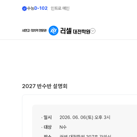
수능
D-102
인트로 메인
학원안내
단과 시간표
원장 인사말
LIVE 단과 집단 학습 시스템
공지사항
N수·고3·고2
2027 반수반 설명회
8월 정규·특강 단과
학원 소개
9월 정규·특강 단과
N
주간 식단표
추석 집중 특강
N
셔틀버스 안내
· 일시
2026. 06. 06(토) 오후 3시
대학별 논술 파이널 특강
N
· 대상
N수
학원 상담