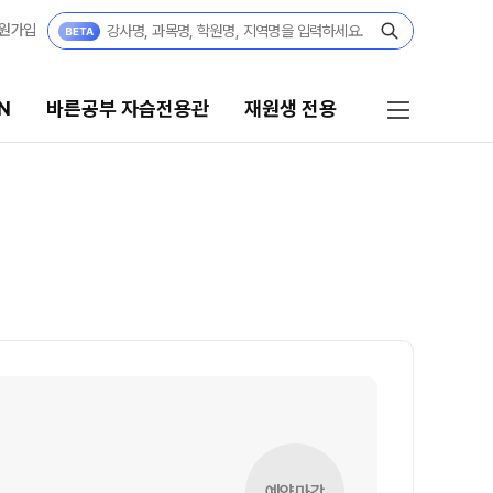
원가입
N
바른공부 자습전용관
재원생 전용
른공부 자습전용관
재원생 전용
026년 모집요강
2026 입시 결과
27 파이널 정규반
바른공부 자습전용관 안내
N
027년 모집요강
재원생 전용 서비스
27 윈터스쿨
N
편리한 온라인 서비스
모의고사 접수
재원생 전용 콘텐츠
예약마감