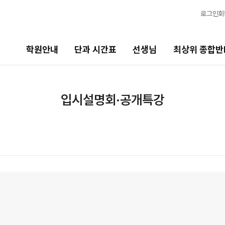
로그인
회
학원안내
단과 시간표
선생님
최상위 종합반
선생님
최상위 종합반N
바
입시설명회·공개특강
선생님 커리큘럼
N수
2
2027 N수 종합반
20
선생님
N
출강 선생님
2
전체
국어
현장 단과 선생님 소개
20
수학
영어
사회탐구