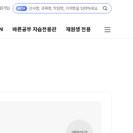
원가입
N
바른공부 자습전용관
재원생 전용
른공부 자습전용관
재원생 전용
026년 모집요강
2026 입시 결과
27 파이널 정규반
바른공부 자습전용관 안내
N
027년 모집요강
재원생 전용 서비스
27 윈터스쿨
N
편리한 온라인 서비스
모의고사 접수
재원생 전용 콘텐츠
예약마감