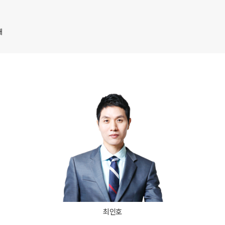
과학탐구
개
최인호