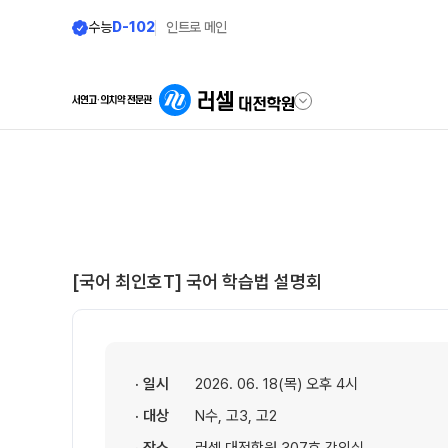
수능
D-102
인트로 메인
학원안내
단과 시간표
원장 인사말
LIVE 단과 집단 학습 시스템
공지사항
N수·고3·고2
[국어 최인호T] 국어 학습법 설명회
8월 정규·특강 단과
학원 소개
9월 정규·특강 단과
N
주간 식단표
추석 집중 특강
N
셔틀버스 안내
· 일시
2026. 06. 18(목) 오후 4시
대학별 논술 파이널 특강
N
· 대상
N수, 고3, 고2
학원 상담