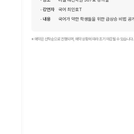
· 장소
러셀 대전학원 307호 강의실
자주 묻는 질문
· 강연자
국어 최인호T
카카오톡 빠른 상담
· 내용
국어가 약한 학생들을 위한 급상승 비법 공
온라인 상담
방문상담 예약
원장과 소통하기
※ 예약은 선착순으로 진행되며, 예약 상황에 따라 조기 마감될 수 있습니다.
입시설명회·공개특강
학원 시설
위치안내