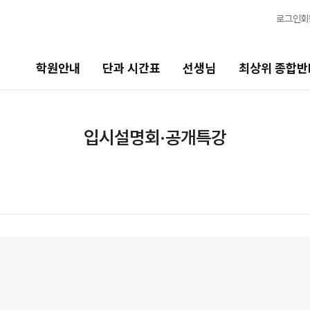
로그인
회
학원안내
단과 시간표
선생님
최상위 종합반
선생님
최상위 종합반N
바
입시설명회·공개특강
선생님 커리큘럼
N수
2
2027 N수 종합반
20
선생님
N
출강 선생님
2
전체
국어
현장 단과 선생님 소개
20
수학
영어
사회탐구