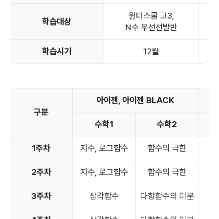
윈터스쿨 고3,
학습대상
N수 우선선발반
학습시기
12월
아이젠, 아이젠 BLACK
구분
수학1
수학2
확
1주차
지수, 로그함수
함수의 극한
순
2주차
지수, 로그함수
함수의 극한
순
3주차
삼각함수
다항함수의 미분