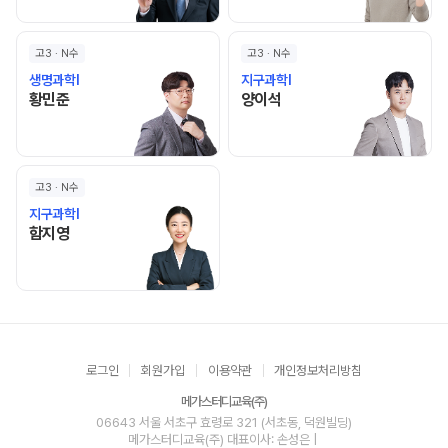
고3 · N수
고3 · N수
생명과학I
지구과학I
황민준 선생님 홈 바로가기
양이석 선생님 홈 바로가기
황민준
양이석
고3 · N수
지구과학I
함지영 선생님 홈 바로가기
함지영
로그인
회원가입
이용약관
개인정보처리방침
메가스터디교육(주)
06643 서울 서초구 효령로 321 (서초동, 덕원빌딩)
메가스터디교육(주)
대표이사: 손성은 |