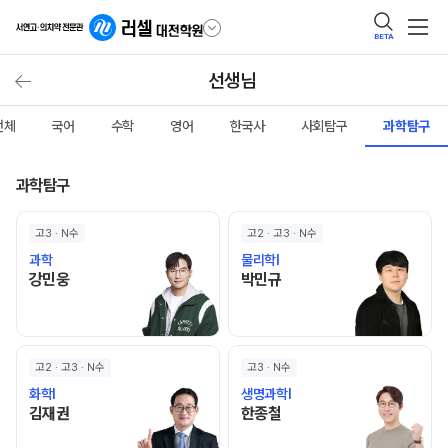
BETA
선생님
전체
국어
수학
영어
한국사
사회탐구
과학탐구
과학탐구
고3 · N수
고2 · 고3 · N수
과학
물리학I
강민웅 선생님 홈 바로가기
박민규 선생님 홈 바로가기
강민웅
박민규
고2 · 고3 · N수
고3 · N수
화학I
생명과학I
김재권 선생님 홈 바로가기
한종철 선생님 홈 바로가기
김재권
한종철