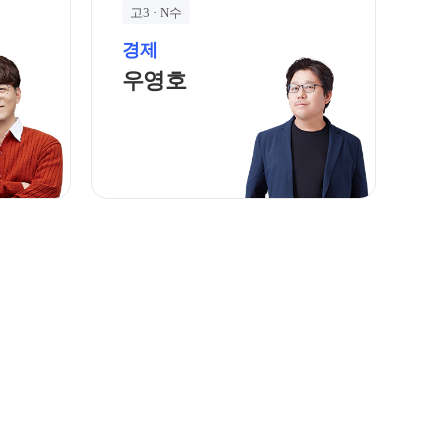
학습 콘텐츠 한눈에 보기
고3 · N수
OMEGA 모의고사
경제
전국 대단위 실전 모의고사
홈 바로가기
우영호 선생님 홈 바로가기
우영호
메가X대성 더 프리미엄 모의고사
ALPHA 모의고사
수학 아이젠
통합사회·과학 학평 대비
2026년 모의고사 일정
2026 수능 적중 문항
재원생 특별 혜택
메가패스 특별 지원
메가 스마트 리포트
실시간 질문답변 앱 QUBE