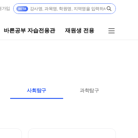
원가입
바른공부 자습전용관
재원생 전용
공부 자습전용관
재원생 전용
년 모집요강
2026 입시 결과
파이널 정규반
N
바른공부 자습전용관 안내
사회탐구
과학탐구
년 모집요강
재원생 전용 서비스
윈터스쿨
N
편리한 온라인 서비스
모의고사 접수
재원생 전용 콘텐츠