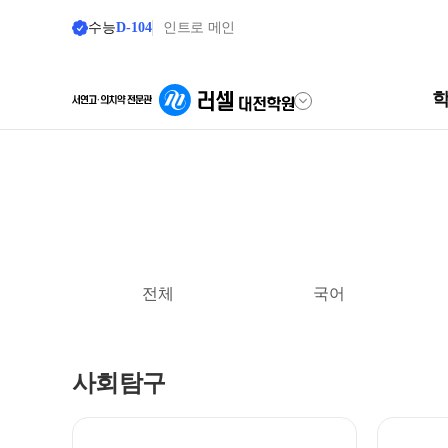
수능
D-104
인트로 메인
학원안내
단과 시간표
원장 인사말
LIVE 단과 집단 학습 시스
공지사항
N수·고3·고2
전체
국어
8월 정규·특강 단과
학원 소개
9월 정규·특강 단과
N
주간 식단표
추석 집중 특강
N
사회탐구
셔틀버스 안내
대학별 논술 파이널 특강
N
학원 상담