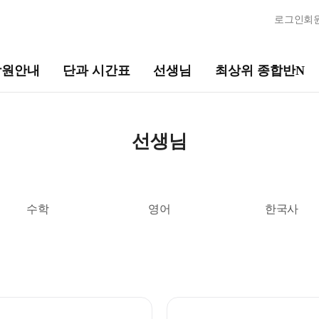
로그인
회
학원안내
단과 시간표
선생님
최상위 종합반N
선생님
최상위 종합반N
바른
선생님
템
선생님 커리큘럼
N수
2026
2027 N수 종합반
2027 
N
선생님
수학
영어
한국사
출강 선생님
2027
전체
국어
현장 단과 선생님 소개
2027 
수학
영어
사회탐구