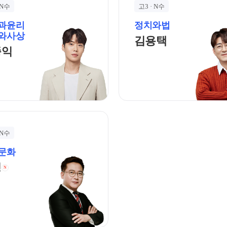
과학탐구
 N수
고3 · N수
과윤리
정치와법
와사상
김용택 선생님 
김용택
김종익 선생님 홈 바로가기
종익
 N수
문화
정정 선생님 홈 바로가기
정
N