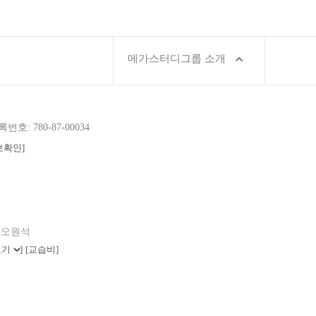
메가스터디그룹 소개
호: 780-87-00034
보확인]
: 오원석
보기
]
[교습비]