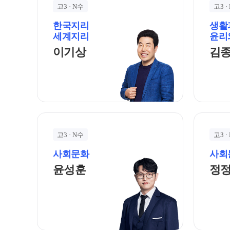
자주 묻는 질문
고3 · N수
고3 ·
카카오톡 빠른 상담
한국지리
생활
세계지리
윤리
온라인 상담
이기상 선생님 홈 바로가기
이기상
김
방문상담 예약
원장과 소통하기
입시설명회·공개특강
학원 시설
위치안내
고3 · N수
고3 ·
사회문화
사회
윤성훈 선생님 홈 바로가기
윤성훈
정