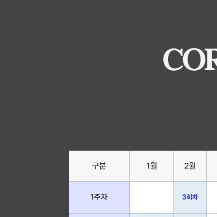
구분
1월
2월
1주차
3회차