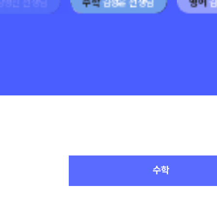
장영진 선생님
수학
김성은 선생님
영어
김
수학