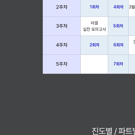
2주차
1회차
4회차
3월
러셀
3주차
5회차
실전 모의고사
4주차
2회차
6회차
5주차
7회차
진도별 / 파