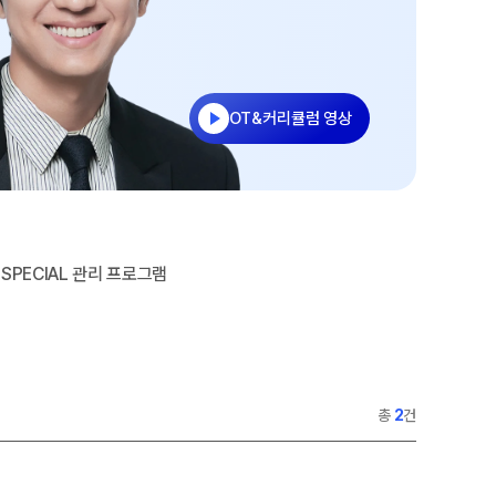
학습 콘텐츠 한눈에 보기
OMEGA 모의고사
전국 대단위 실전 모의고사
메가X대성 더 프리미엄 모의고사
OT&커리큘럼 영상
ALPHA 모의고사
수학 아이젠
통합사회·과학 학평 대비
2026년 모의고사 일정
2026 수능 적중 문항
SPECIAL 관리 프로그램
재원생 특별 혜택
메가패스 특별 지원
메가 스마트 리포트
총
2
건
실시간 질문답변 앱 QUBE