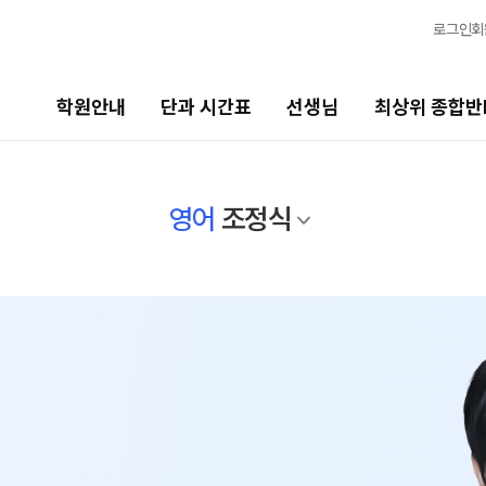
로그인
회
학원안내
단과 시간표
선생님
최상위 종합반
선생님
최상위 종합반N
바
영어
조정식
선생님 커리큘럼
N수
2
2027 N수 종합반
20
선생님
N
출강 선생님
2
전체
국어
현장 단과 선생님 소개
20
수학
영어
사회탐구