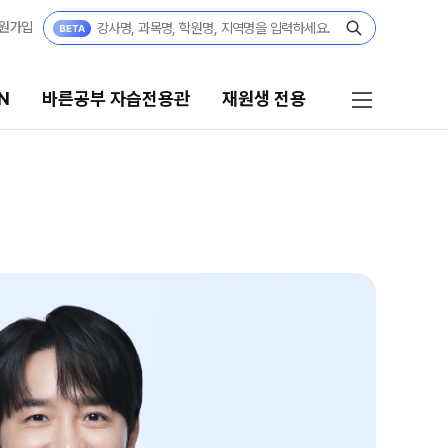
원가입
N
바른공부 자습전용관
재원생 전용
른공부 자습전용관
재원생 전용
026년 모집요강
2026 입시 결과
27 파이널 정규반
바른공부 자습전용관 안내
N
027년 모집요강
재원생 전용 서비스
27 윈터스쿨
N
편리한 온라인 서비스
모의고사 접수
재원생 전용 콘텐츠