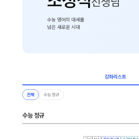
조정식
선생님
자주 묻는 질문
카카오톡 빠른 상담
수능 영어의 대세를
온라인 상담
넘은 새로운 시대
방문상담 예약
원장과 소통하기
입시설명회·공개특강
학원 시설
강좌리스트
위치안내
전체
수능 정규
수능 정규