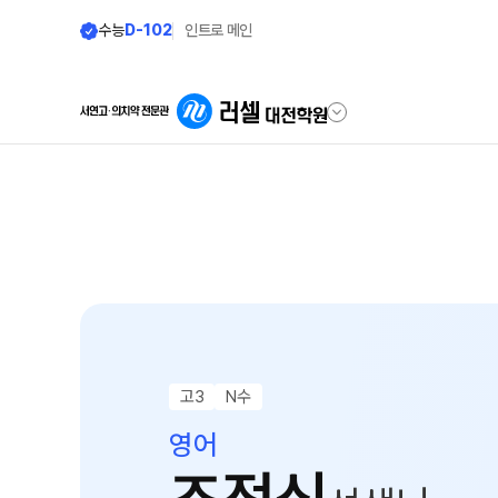
수능
D-102
인트로 메인
학원안내
단과 시간표
원장 인사말
LIVE 단과 집단 학습 시스템
공지사항
N수·고3·고2
8월 정규·특강 단과
학원 소개
9월 정규·특강 단과
N
주간 식단표
고3
N수
추석 집중 특강
N
셔틀버스 안내
영어
대학별 논술 파이널 특강
N
학원 상담