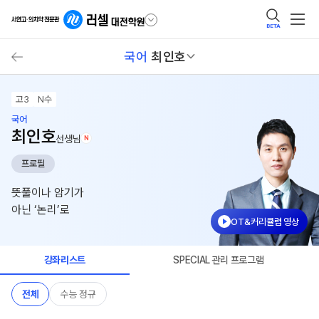
BETA
국어
최인호
고3
N수
국어
최인호
선생님
N
프로필
뜻풀이나 암기가
아닌 ‘논리’로
OT&커리큘럼 영상
강좌리스트
SPECIAL 관리 프로그램
전체
수능 정규