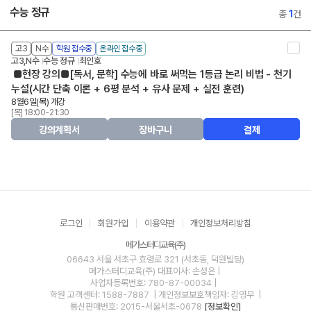
수능 정규
총
1
건
고3
N수
학원 접수중
온라인 접수중
고3,N수
수능 정규
최인호
■현장 강의■[독서, 문학] 수능에 바로 써먹는 1등급 논리 비법 - 천기
누설(시간 단축 이론 + 6평 분석 + 유사 문제 + 실전 훈련)
8월6일(목) 개강
[목] 18:00-21:30
강의계획서
장바구니
결제
로그인
회원가입
이용약관
개인정보처리방침
메가스터디교육(주)
06643 서울 서초구 효령로 321 (서초동, 덕원빌딩)
메가스터디교육(주)
대표이사: 손성은 |
사업자등록번호: 780-87-00034
|
학원 고객센터: 1588-7887
| 개인정보보호책임자: 김영무
|
통신판매번호: 2015-서울서초-0678
[정보확인]