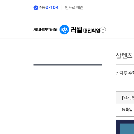
수능
D-104
인트로 메인
삽텐츠
삽자루 수
[입시]
등록일