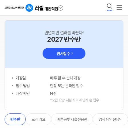
BETA
반년이면 결과를 바꾼다!
2027 반수반
원서접수
개강일
매주 월·수 순차 개강
접수 방법
현장 또는 온라인 접수
대상 학년
N수
*모집 요강 지원 자격 해당자 순 접수
모집 개요
바른공부 자습전용관
입시 담임선생님
반수반