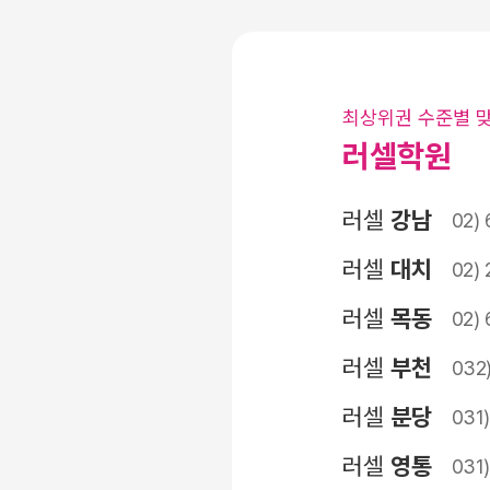
최상위권 수준별 
러셀학원
러셀
강남
02)
러셀
대치
02) 
러셀
목동
02)
러셀
부천
032
러셀
분당
031)
러셀
영통
031)