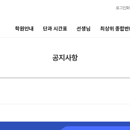
로그인
회
학원안내
단과 시간표
선생님
최상위 종합반
선생님
최상위 종합반N
바
공지사항
선생님 커리큘럼
N수
2
2027 N수 종합반
20
선생님
N
출강 선생님
2
전체
국어
현장 단과 선생님 소개
20
수학
영어
사회탐구