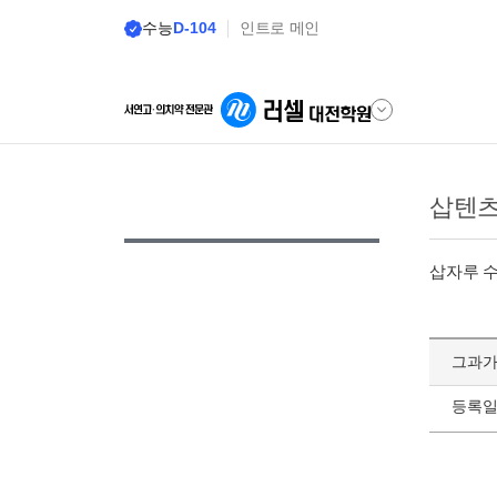
수능
D-104
인트로 메인
삽텐
삽자루 
그과가
등록