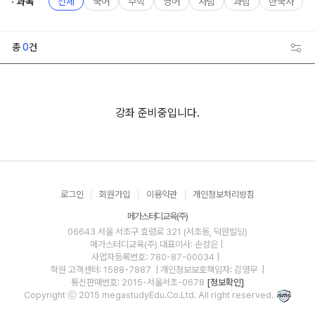
과목
전체
국어
수학
영어
사탐
과탐
한국사
총
0
건
강좌 준비중입니다.
로그인
회원가입
이용약관
개인정보처리방침
메가스터디교육(주)
06643 서울 서초구 효령로 321 (서초동, 덕원빌딩)
메가스터디교육(주)
대표이사: 손성은 |
사업자등록번호: 780-87-00034
|
학원 고객센터: 1588-7887
| 개인정보보호책임자: 김영무
|
통신판매번호: 2015-서울서초-0678
[정보확인]
Copyright ⓒ 2015 megastudyEdu.Co.Ltd. All right reserved.