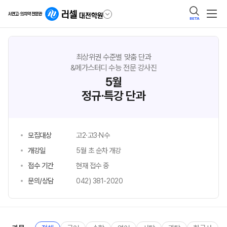
BETA
최상위권 수준별 맞춤 단과
&메가스터디 수능 전문 강사진
5월
정규·특강 단과
모집대상
고2·고3·N수
개강일
5월 초 순차 개강
접수 기간
현재 접수 중
문의/상담
042) 381-2020