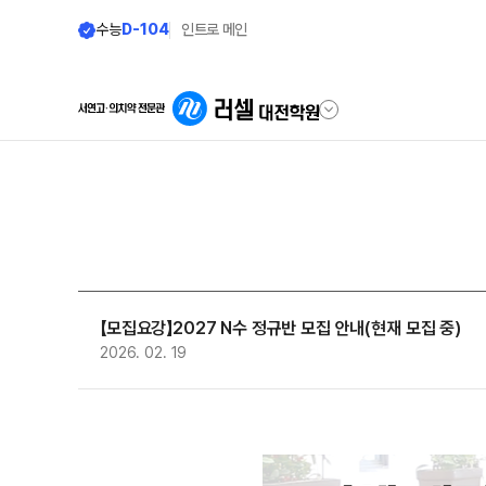
수능
D-104
인트로 메인
학원안내
단과 시간표
원장 인사말
LIVE 단과 집단 학습 시스템
공지사항
N수·고3·고2
【모집요강】2027 N수 정규반 모집 안내(현재 모집 중)
8월 정규·특강 단과
학원 소개
2026. 02. 19
9월 정규·특강 단과
N
주간 식단표
추석 집중 특강
N
셔틀버스 안내
대학별 논술 파이널 특강
N
학원 상담