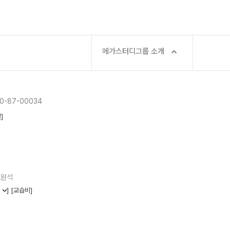
메가스터디그룹 소개
-87-00034
]
오원석
기
]
[교습비]