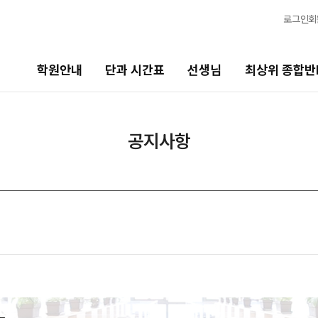
로그인
회
학원안내
단과 시간표
선생님
최상위 종합반
선생님
최상위 종합반N
바
공지사항
선생님 커리큘럼
N수
2
2027 N수 종합반
20
선생님
N
출강 선생님
2
전체
국어
현장 단과 선생님 소개
20
수학
영어
사회탐구