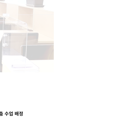
학습 콘텐츠 한눈에 보기
OMEGA 모의고사
전국 대단위 실전 모의고사
메가X대성 더 프리미엄 모의고사
ALPHA 모의고사
수학 아이젠
통합사회·과학 학평 대비
2026년 모의고사 일정
2026 수능 적중 문항
재원생 특별 혜택
메가패스 특별 지원
메가 스마트 리포트
실시간 질문답변 앱 QUBE