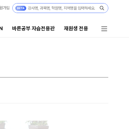
원가입
N
바른공부 자습전용관
재원생 전용
른공부 자습전용관
재원생 전용
026년 모집요강
2026 입시 결과
27 파이널 정규반
바른공부 자습전용관 안내
N
027년 모집요강
재원생 전용 서비스
27 윈터스쿨
N
편리한 온라인 서비스
모의고사 접수
재원생 전용 콘텐츠