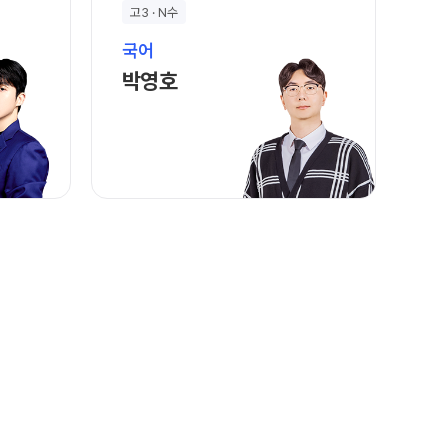
학습 콘텐츠 한눈에 보기
고3 · N수
OMEGA 모의고사
국어
전국 대단위 실전 모의고사
바로가기
박영호 선생님 홈 바로가기
박영호
메가X대성 더 프리미엄 모의고사
ALPHA 모의고사
수학 아이젠
통합사회·과학 학평 대비
2026년 모의고사 일정
2026 수능 적중 문항
재원생 특별 혜택
메가패스 특별 지원
메가 스마트 리포트
실시간 질문답변 앱 QUBE