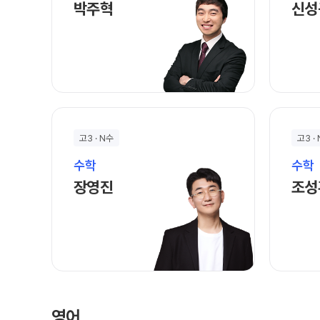
박주혁 선생님 홈 바로가기
박주혁
신성
고3 · N수
고3 ·
수학
수학
장영진 선생님 홈 바로가기
장영진
조성
영어