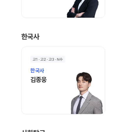
한국사
고1 · 고2 · 고3 · N수
한국사
김종웅 선생님 홈 바로가기
김종웅