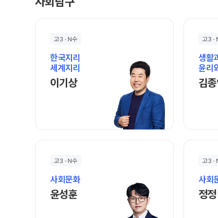
사회탐구
고3 · N수
고3 ·
한국지리
생활
세계지리
윤리
이기상 선생님 홈 바로가기
이기상
김종
고3 · N수
고3 ·
사회문화
사회
윤성훈 선생님 홈 바로가기
윤성훈
정정