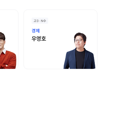
고3 · N수
경제
바로가기
우영호 선생님 홈 바로가기
우영호