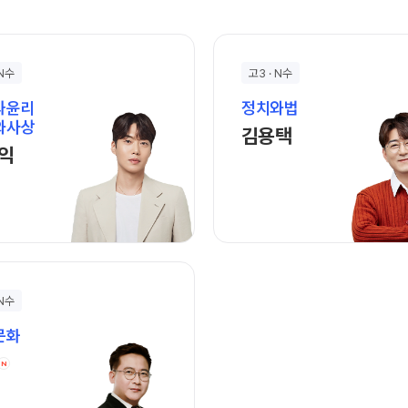
 N수
고3 · N수
과윤리
정치와법
와사상
김용택 선생님 홈 
김용택
김종익 선생님 홈 바로가기
익
 N수
문화
정정 선생님 홈 바로가기
N