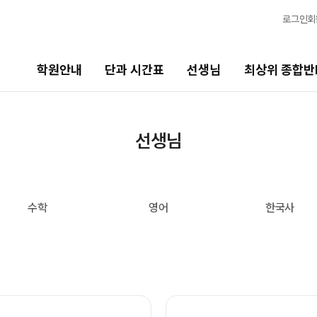
로그인
회
학원안내
단과 시간표
선생님
최상위 종합반
선생님
최상위 종합반N
바
선생님
선생님 커리큘럼
N수
2
2027 N수 종합반
20
선생님
N
수학
영어
한국사
출강 선생님
2
전체
국어
현장 단과 선생님 소개
20
수학
영어
사회탐구