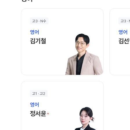
고3 · N수
고3 ·
영어
영어
김기철 선생님 홈 바로가기
김기철
김선
고1 · 고2
영어
정서윤 선생님 홈 바로가기
정서윤
N