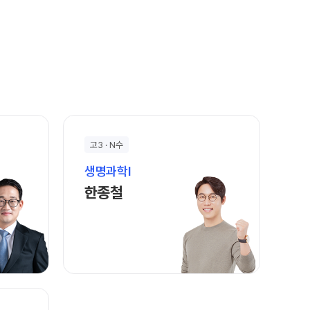
고3 · N수
생명과학I
바로가기
한종철 선생님 홈 바로가기
한종철