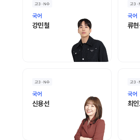
자주 묻는 질문
고3 · N수
고3 ·
카카오톡 빠른 상담
국어
국어
온라인 상담
강민철 선생님 홈 바로가기
강민철
류현
방문상담 예약
원장과 소통하기
입시설명회·공개특강
학원 시설
위치안내
고3 · N수
고3 ·
국어
국어
신용선 선생님 홈 바로가기
신용선
최인