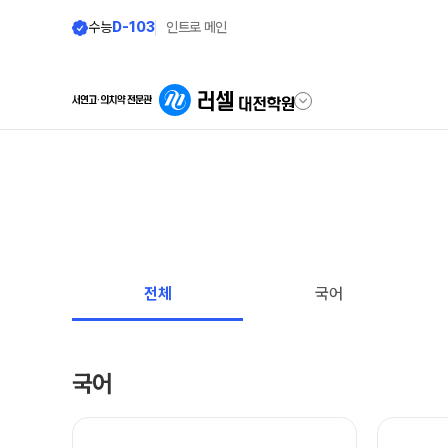
수능
D-103
인트로 메인
학원안내
단과 시간표
원장 인사말
LIVE 단과 집단 학습 시스템
공지사항
N수·고3·고2
전체
국어
8월 정규·특강 단과
학원 소개
9월 정규·특강 단과
N
주간 식단표
추석 집중 특강
N
국어
셔틀버스 안내
대학별 논술 파이널 특강
N
학원 상담