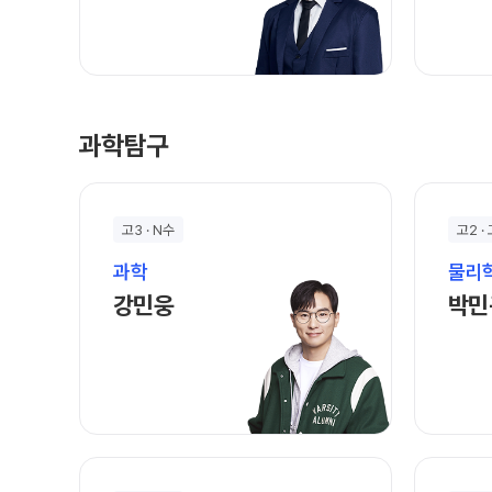
과학탐구
고3 · N수
고2 · 
과학
물리학
강민웅 선생님 홈 바로가기
강민웅
박민