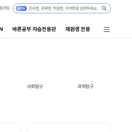
원가입
N
바른공부 자습전용관
재원생 전용
른공부 자습전용관
재원생 전용
026년 모집요강
2026 입시 결과
27 파이널 정규반
바른공부 자습전용관 안내
N
사회탐구
과학탐구
027년 모집요강
재원생 전용 서비스
27 윈터스쿨
N
편리한 온라인 서비스
모의고사 접수
재원생 전용 콘텐츠