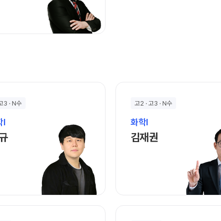
고3 · N수
고2 · 고3 · N수
I
화학I
박민규 선생님 홈 바로가기
김재권 선생님 홈 
규
김재권