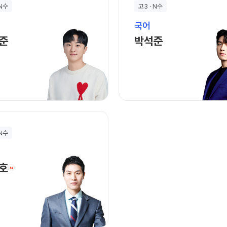
과학탐구
 N수
고3 · N수
국어
류현준 선생님 홈 바로가기
박석준 선생님 홈 
준
박석준
 N수
최인호 선생님 홈 바로가기
호
N