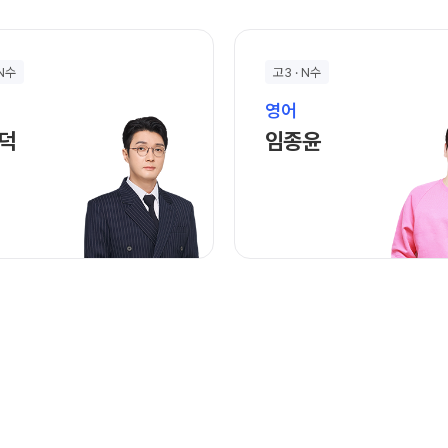
 N수
고3 · N수
영어
김선덕 선생님 홈 바로가기
임종윤 선생님 홈 
덕
임종윤