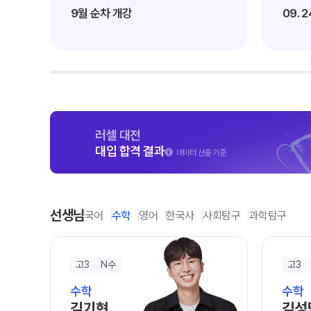
자주 묻는 질문
9월 순차 개강
09. 
카카오톡 빠른 상담
온라인 상담
방문상담 예약
원장과 소통하기
입시설명회·공개특강
러셀 대전
학원 시설
대입 합격 결과
데이터 산출 기준
위치안내
선생님
국어
수학
영어
한국사
사회탐구
과학탐구
고3
N수
고3
수학
수학
김기현
김성