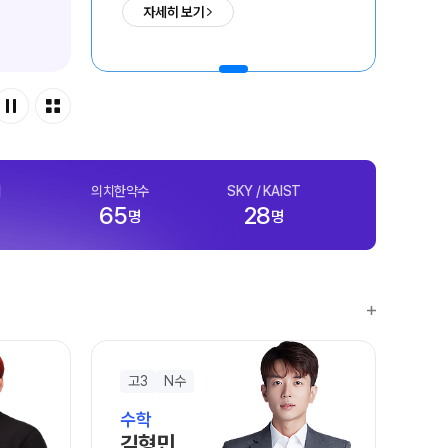
학습 콘텐츠 한눈에 보기
자세히 보기
OMEGA 모의고사
전국 대단위 실전 모의고사
메가X대성 더 프리미엄 모의고사
ALPHA 모의고사
수학 아이젠
통합사회·과학 학평 대비
예
의치한약수
SKY / KAIST
65
28
2026년 모의고사 일정
명
명
2026 수능 적중 문항
재원생 특별 혜택
메가패스 특별 지원
메가 스마트 리포트
실시간 질문답변 앱 QUBE
고3
N수
고
수학
수
김형민
박