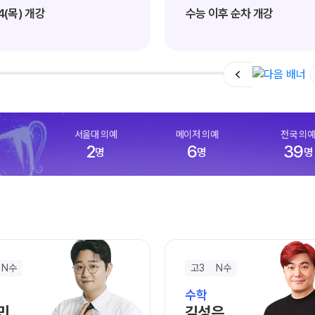
과학탐구
24(목) 개강
수능 이후 순차 개강
서울대 의예
메이저 의예
전국 의
2
6
39
명
명
명
N수
고3
N수
수학
민
김성은