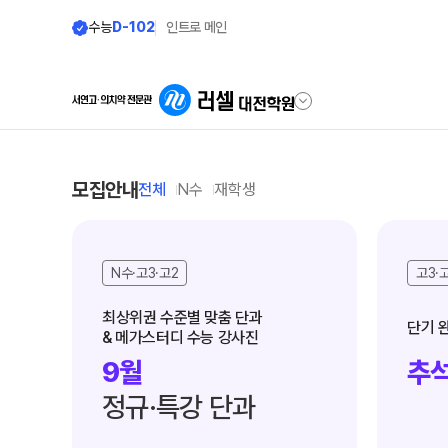
수능
D-102
인트로 메인
학원안내
단과 시간표
모집안내
전체
N수
재학생
원장 인사말
LIVE 단과 집단 학습 시스템
N수·고3·고2
고3·
공지사항
N수·고3·고2
8월 정규·특강 단과
학원 소개
최상위권 수준별 맞춤 단과

& 메가스터디 수능 강사진
9월 정규·특강 단과
N
주간 식단표
9월
추석
추석 집중 특강
N
셔틀버스 안내
정규·특강 단과
대학별 논술 파이널 특강
N
학원 상담