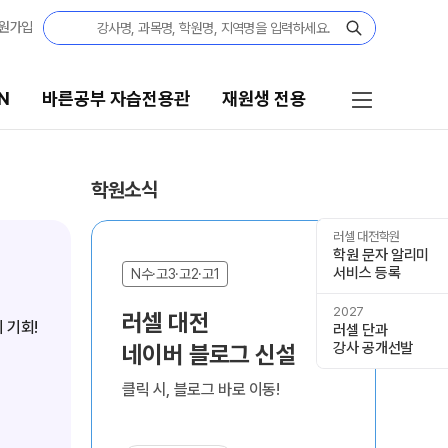
원가입
N
바른공부 자습전용관
재원생 전용
른공부 자습전용관
재원생 전용
학원소식
026년 모집요강
2026 입시 결과
러셀 대전학원
학원 문자 알리미
27 파이널 정규반
서비스 등록
바른공부 자습전용관 안내
N
N수·고3·고2·고1
027년 모집요강
2027
재원생 전용 서비스
러셀 대전

러셀 단과
27 윈터스쿨
강사 공개선발
네이버 블로그 신설
N
편리한 온라인 서비스
모의고사 접수
클릭 시, 블로그 바로 이동!
재원생 전용 콘텐츠