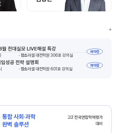
8월 전대실모 LIVE해설 특강
예약중
시
장소
러셀 대전학원 306호 강의실
대입성공 전략 설명회
예약중
시
장소
러셀 대전학원 601호 강의실
통합 사회·과학

고2 전국연합학력평가

완벽 솔루션
대비