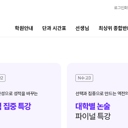
로그인
회
학원안내
단과 시간표
선생님
최상위 종합반
선생님
최상위 종합반N
바
선생님 커리큘럼
N수
2
2027 N수 종합반
20
고2
N수·고3
선생님
N
출강 선생님
2
전체
국어
현장 단과 선생님 소개
20
 집중 특강
대학별 논술
수학
영어
파이널 특강
사회탐구